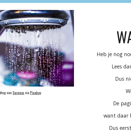
WA
Heb je nog no
Lees da
Dus n
W
ding van 
Seregas
 via 
Pixabay
De pagi
want daar l
Dus eerst