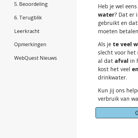
5. Beoordeling
Heb je wel eens
water
? Dat er 
6. Terugblik
gebruikt en dat
moeten betale
Leerkracht
Als je 
te veel 
Opmerkingen
slecht voor het 
WebQuest Nieuws
al dat 
afval 
in 
kost het veel 
en
drinkwater.
Kun jij ons hel
verbruik van w
G