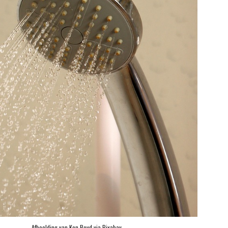
Afbeelding van 
Ken Boyd
 via 
Pixabay